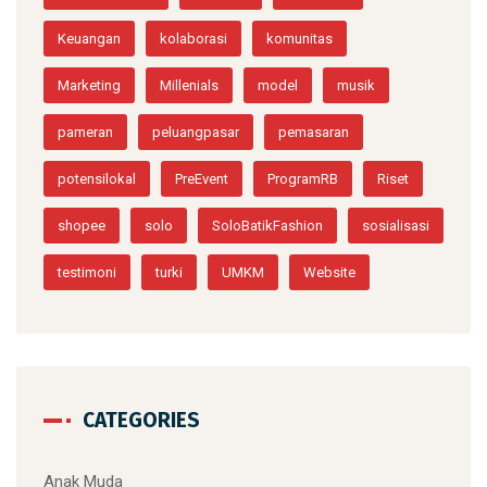
Keuangan
kolaborasi
komunitas
Marketing
Millenials
model
musik
pameran
peluangpasar
pemasaran
potensilokal
PreEvent
ProgramRB
Riset
shopee
solo
SoloBatikFashion
sosialisasi
testimoni
turki
UMKM
Website
CATEGORIES
Anak Muda