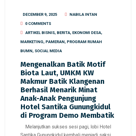
DECEMBER 9, 2025
NABILA INTAN
0 COMMENTS
ARTIKEL BISNIS
,
BERITA
,
EKONOMI DESA
,
MARKETING
,
PAMERAN
,
PROGRAM RUMAH
BUMN
,
SOCIAL MEDIA
Mengenalkan Batik Motif
Biota Laut, UMKM KW
Makmur Batik Klangenan
Berhasil Menarik Minat
Anak-Anak Pengunjung
Hotel Santika Gunungkidul
di Program Demo Membatik
Melanjutkan sukses sesi pagi, lobi Hotel
Santika Gunungkidul kembali menjadi saksi