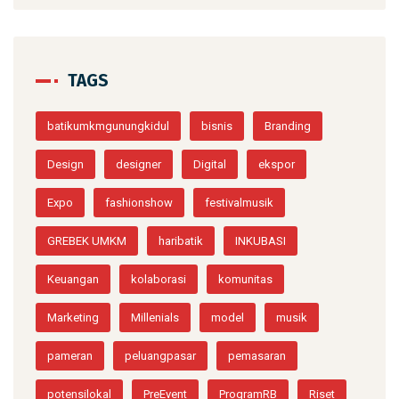
TAGS
batikumkmgunungkidul
bisnis
Branding
Design
designer
Digital
ekspor
Expo
fashionshow
festivalmusik
GREBEK UMKM
haribatik
INKUBASI
Keuangan
kolaborasi
komunitas
Marketing
Millenials
model
musik
pameran
peluangpasar
pemasaran
potensilokal
PreEvent
ProgramRB
Riset