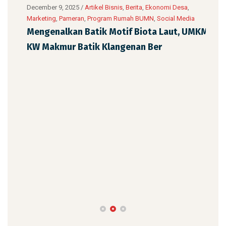
UMKM
,
December 9, 2025
/
Artikel Bisnis
,
Berita
,
Ekonomi Desa
,
Marketing
,
Pameran
,
Program Rumah BUMN
,
Social Media
ah
Mengenalkan Batik Motif Biota Laut, UMKM
KW Makmur Batik Klangenan Ber
Dece
UMK
Sen
War