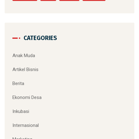
pameran
peluangpasar
pemasaran
potensilokal
PreEvent
ProgramRB
Riset
shopee
solo
SoloBatikFashion
sosialisasi
testimoni
turki
UMKM
Website
CATEGORIES
Anak Muda
Artikel Bisnis
Berita