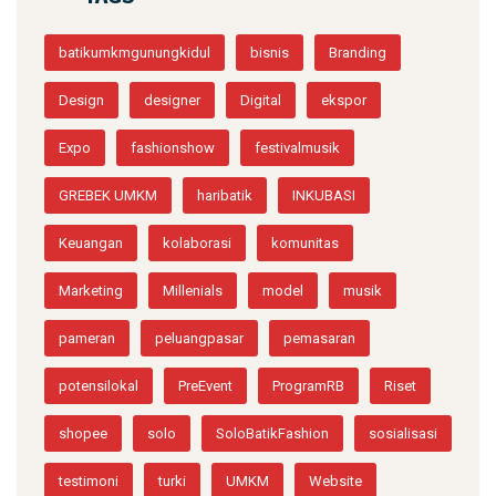
TAGS
batikumkmgunungkidul
bisnis
Branding
Design
designer
Digital
ekspor
Expo
fashionshow
festivalmusik
GREBEK UMKM
haribatik
INKUBASI
Keuangan
kolaborasi
komunitas
Marketing
Millenials
model
musik